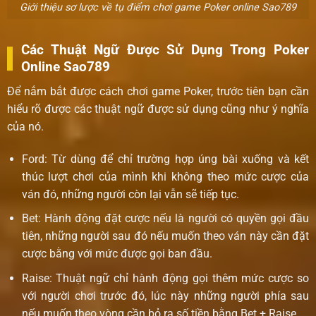
Giới thiệu sơ lược về tụ điểm chơi game Poker online Sao789
Các Thuật Ngữ Được Sử Dụng Trong Poker
Online Sao789
Để nắm bắt được cách chơi game Poker, trước tiên bạn cần
hiểu rõ được các thuật ngữ được sử dụng cũng như ý nghĩa
của nó.
Ford: Từ dùng để chỉ trường hợp úng bài xuống và kết
thúc lượt chơi của mình khi không theo mức cược của
ván đó, những người còn lại vẫn sẽ tiếp tục.
Bet: Hành động đặt cược nếu là người có quyền gọi đầu
tiên, những người sau đó nếu muốn theo ván này cần đặt
cược bằng với mức được gọi ban đầu.
Raise: Thuật ngữ chỉ hành động gọi thêm mức cược so
với người chơi trước đó, lúc này những người phía sau
nếu muốn theo vòng cần bỏ ra số tiền bằng Bet + Raise.