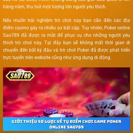
hàng năm, thu hút một lượng lớn người yêu thích.
Nếu muốn trải nghiệm trò chơi này bạn cần đến các địa
điểm casino gây ra nhiều sự bất cập. Tuy nhiên,
Poker online
Sao789
đã được ra mắt để phục vụ cho những người yêu
thích trò chơi này. Tại đây bạn sẽ không mất thời gian di
chuyển đến bất kỳ đâu và trò chơi Poker đã được phát triển
trực tuyến trên website cũng như ứng dụng di động.