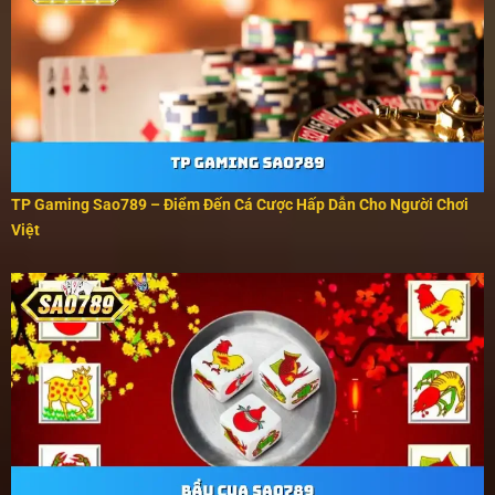
TP Gaming Sao789 – Điểm Đến Cá Cược Hấp Dẫn Cho Người Chơi
Việt